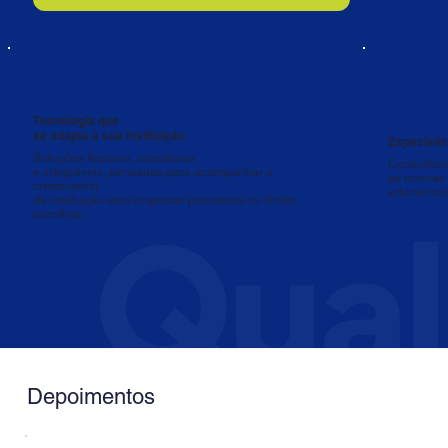
Tecnologia que
se adapta à sua instituição
Especiali
Soluções flexíveis, escaláveis
Consultori
e integráveis, pensadas para acompanhar o
as normas 
crescimento
educaciona
da instituição sem engessar processos ou limitar
escolhas.
Depoimentos